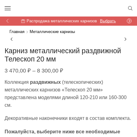
Распродажа металлических карнизов
Выбрать
Главная
Металлические карнизы
Карниз металлический раздвижной
Телескоп 20 мм
Диапазон
3 470,00
₽
–
8 300,00
₽
цен:
Коллекция
раздвижных
(телескопических)
3
металлических карнизов «Телескоп 20 мм»
470,00 ₽
представлена моделями длиной 120-210 или 160-300
см.
–
8
Декоративные наконечники входят в состав комплекта.
300,00 ₽
Пожалуйста, выберите ниже все необходимые