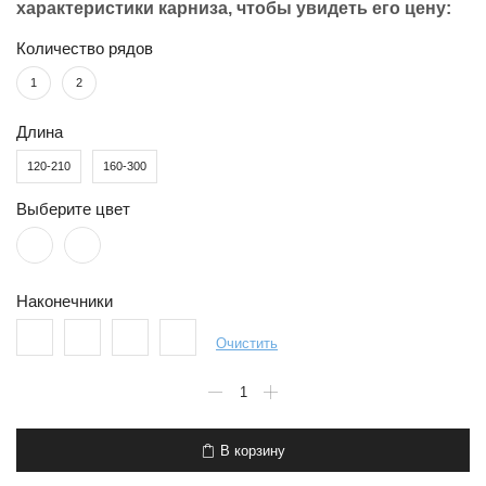
характеристики карниза, чтобы увидеть его цену:
Количество рядов
1
2
Длина
120-210
160-300
Выберите цвет
Наконечники
Очистить
Количество
товара
Карниз
металлический
В корзину
раздвижной
Телескоп