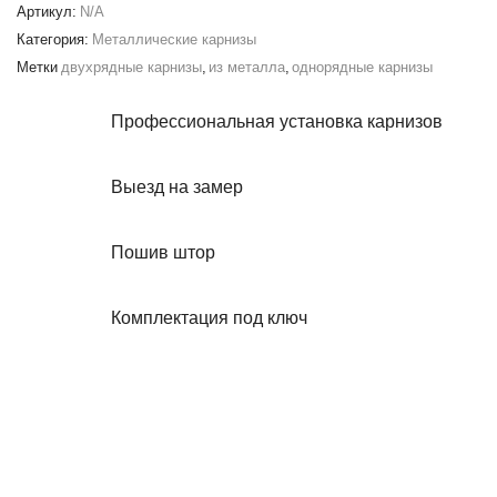
20
Артикул:
N/A
мм
Категория:
Металлические карнизы
Метки
двухрядные карнизы
,
из металла
,
однорядные карнизы
Профессиональная установка карнизов
Выезд на замер
Пошив штор
Комплектация под ключ