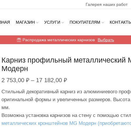
Галерея наших работ
ВНАЯ
МАГАЗИН
УСЛУГИ
ПОКУПАТЕЛЯМ
КОНТАКТ
Распродажа металлических карнизов
Выбрать
Карниз профильный металлический
Модерн
Диапазон
2 753,00
₽
–
17 182,00
₽
цен:
Стильный декоративный карниз из алюминиевого про
2
оригинальной формы и увеличенных размеров. Высота
753,00 ₽
мм.
Возможна установка карнизов на стену с помощью сти
–
металлических кронштейнов MG Модерн (приобретаютс
17