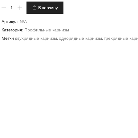
Количество
В корзину
товара
Карниз
Артикул:
N/A
профильный
металлический
Категория:
Профильные карнизы
MG
Метки
двухрядные карнизы
,
однорядные карнизы
,
трёхрядные кар
Модерн