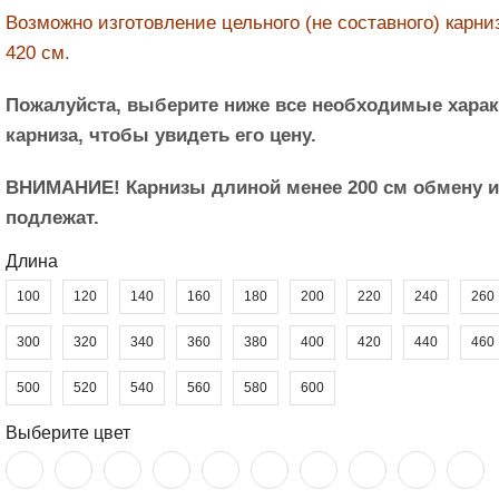
182,00 ₽
Возможно изготовление цельного (не составного) карни
420 см.
Пожалуйста, выберите ниже все необходимые харак
карниза, чтобы увидеть его цену.
ВНИМАНИЕ! Карнизы длиной менее 200 см обмену и 
подлежат.
Длина
100
120
140
160
180
200
220
240
260
300
320
340
360
380
400
420
440
460
500
520
540
560
580
600
Выберите цвет