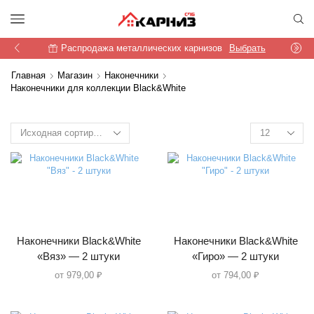
Распродажа металлических карнизов
Выбрать
Главная
Магазин
Наконечники
Наконечники для коллекции Black&White
Products
per
page
Наконечники Black&White
Наконечники Black&White
«Вяз» — 2 штуки
«Гиро» — 2 штуки
от
979,00
₽
от
794,00
₽