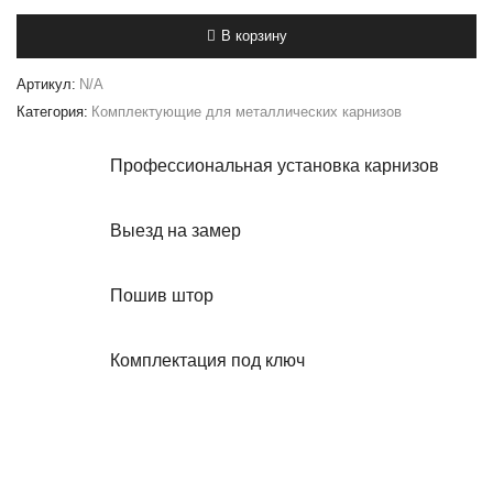
Кронштейн
однорядный
В корзину
(16
мм)
Артикул:
N/A
Категория:
Комплектующие для металлических карнизов
Профессиональная установка карнизов
Выезд на замер
Пошив штор
Комплектация под ключ