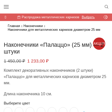
Распродажа металлических карнизов
Выбрать
Главная
Наконечники
Наконечники для металлических карнизов диаметром 25 мм
Наконечники «Палаццо» (25 мм) — 2
АКЦИЯ
штуки
Первоначальная
Текущая
1 450,00
₽
1 233,00
₽
цена
цена:
Комплект декоративных наконечников (2 штуки)
составляла
1
«Палаццо» для металлических карнизов диаметром 25
1
233,00 ₽.
мм.
450,00 ₽.
Длина наконечника 10 см.
Выберите цвет