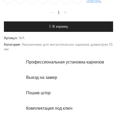
Очистить
Количество
товара
Наконечники
"Палаццо"
В корзину
(25
мм)
-
Артикул:
N/A
2
Категория:
Наконечники для металлических карнизов диаметром 25
штуки
мм
Профессиональная установка карнизов
Выезд на замер
Пошив штор
Комплектация под ключ