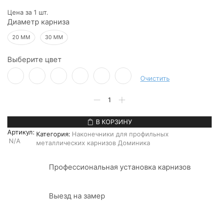
Цена за 1 шт.
Диаметр карниза
20 ММ
30 ММ
Выберите цвет
Очистить
Количество
товара
Наконечник
"Доминика
В КОРЗИНУ
Панама"
Артикул:
Категория:
Наконечники для профильных
N/A
металлических карнизов Доминика
Профессиональная установка карнизов
Выезд на замер