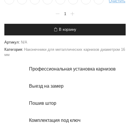
Очистить
Количество
товара
Наконечники
«Рубин»
В корзину
(16
мм)
-
Артикул:
N/A
2
Категория:
Наконечники для металлических карнизов диаметром 16
штуки
мм
Профессиональная установка карнизов
Выезд на замер
Пошив штор
Комплектация под ключ