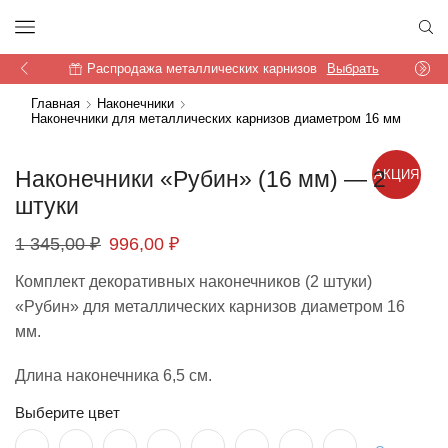
Распродажа металлических карнизов
Выбрать
Главная
Наконечники
Наконечники для металлических карнизов диаметром 16 мм
Наконечники «Рубин» (16 мм) — 2
АКЦИЯ
штуки
Первоначальная
Текущая
1 345,00
₽
996,00
₽
цена
цена:
Комплект декоративных наконечников (2 штуки)
составляла
996,00 ₽.
«Рубин» для металлических карнизов диаметром 16
1
мм.
345,00 ₽.
Длина наконечника 6,5 см.
Выберите цвет