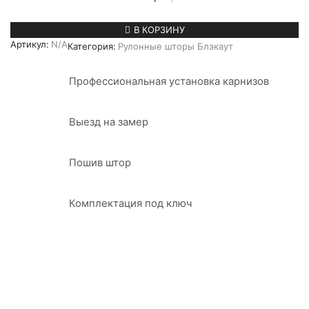
товара
Рулонная
штора
В КОРЗИНУ
блэкаут
Артикул:
N/A
Категория:
Рулонные шторы Блэкаут
Таврида
Профессиональная установка карнизов
Выезд на замер
Пошив штор
Комплектация под ключ